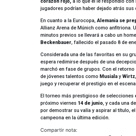
corazón rojo,
a lo que él le respondió co
jugadores podrían haber dejado atrás sus
En cuanto a la Eurocopa,
Alemania se prep
Allianz Arena de Múnich como anfitriona.
minutos previos se llevará a cabo un home
Beckenbauer
,
fallecido el pasado 8 de en
Considerada una de las favoritas en su gr
espera redimirse después de una decepcion
marchó en fase de grupos. Con el retorno
de jóvenes talentos como
Musiala
y
Wirtz
juego y recuperar el prestigio en el escena
El torneo más prestigioso de selecciones
próximo viernes
14 de junio
, y cada una d
por demostrar su valía y aspirar al título, e
campeona en la última edición.
Compartir nota: