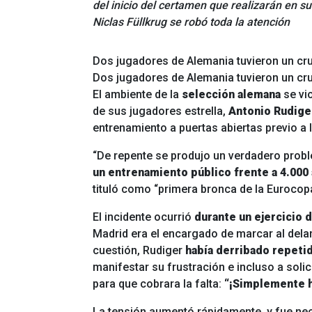
del inicio del certamen que realizarán en su
Niclas Füllkrug se robó toda la atención
Dos jugadores de Alemania tuvieron un cr
Dos jugadores de Alemania tuvieron un cr
El ambiente de la
selección alemana
se vi
de sus jugadores estrella,
Antonio Rudiger
entrenamiento a puertas abiertas previo 
“De repente se produjo un verdadero probl
un entrenamiento público frente a 4.000 
tituló como “primera bronca de la Eurocop
El incidente ocurrió
durante un ejercicio 
Madrid era el encargado de marcar al dela
cuestión, Rudiger
había derribado repet
manifestar su frustración e incluso a solic
para que cobrara la falta:
“¡Simplemente ha
La tensión aumentó rápidamente, y fue nec