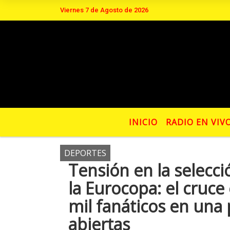
Viernes 7 de Agosto de 2026
Hoy es Viernes 7 de Agosto de 2026 y son l
INICIO
RADIO EN VIV
DEPORTES
Tensión en la selecc
la Eurocopa: el cruce
mil fanáticos en una 
abiertas