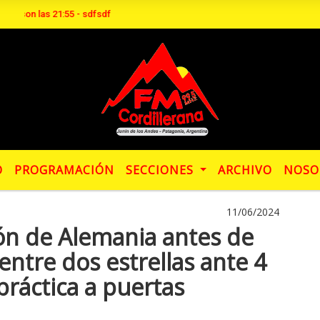
as 21:55 - sdfsdf
O
PROGRAMACIÓN
SECCIONES
ARCHIVO
NOSO
11/06/2024
ión de Alemania antes de
 entre dos estrellas ante 4
práctica a puertas