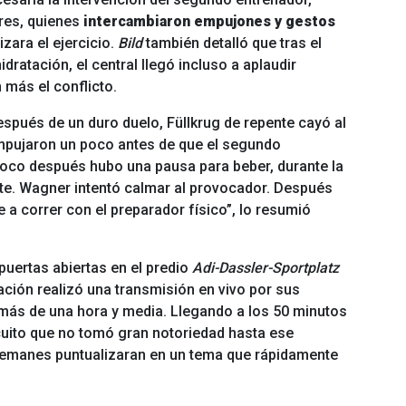
ores, quienes
intercambiaron empujones y gestos
zara el ejercicio.
Bild
también detalló que tras el
hidratación, el central llegó incluso a aplaudir
 más el conflicto.
Después de un duro duelo, Füllkrug de repente cayó al
mpujaron un poco antes de que el segundo
oco después hubo una pausa para beber, durante la
te. Wagner intentó calmar al provocador. Después
e a correr con el preparador físico”, lo resumió
 puertas abiertas en el predio
Adi-Dassler-Sportplatz
ación realizó una transmisión en vivo por sus
 más de una hora y media. Llegando a los 50 minutos
cuito que no tomó gran notoriedad hasta ese
emanes puntualizaran en un tema que rápidamente