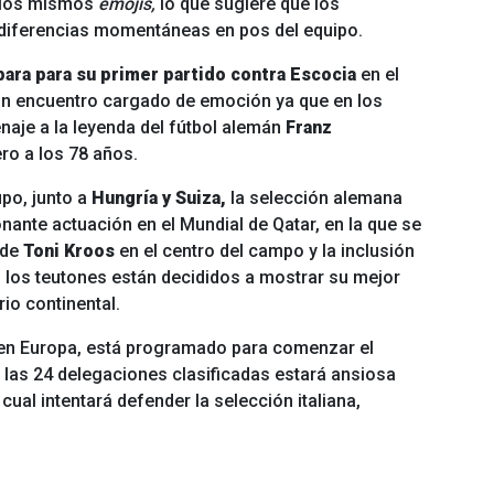
n los mismos
emojis,
lo que sugiere que los
 diferencias momentáneas en pos del equipo.
ara para su primer partido contra Escocia
en el
 Un encuentro cargado de emoción ya que en los
naje a la leyenda del fútbol alemán
Franz
ero a los 78 años.
upo, junto a
Hungría y Suiza,
la selección alemana
ante actuación en el Mundial de Qatar, en la que se
 de
Toni Kroos
en el centro del campo y la inclusión
, los teutones están decididos a mostrar su mejor
rio continental.
 en Europa, está programado para comenzar el
e las 24 delegaciones clasificadas estará ansiosa
l cual intentará defender la selección italiana,