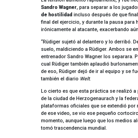
Sandro Wagner
, para separar a los jugad
de hostilidad
incluso después de que finali
final del ejercicio, y durante la pausa para 
irónicamente al atacante, exacerbando aún
“Rüdiger sujetó al delantero y lo derribó. 
suelo, maldiciendo a Rüdiger. Ambos se e
entrenador Sandro Wagner los separara. P
cual Rüdiger también aplaudió burlonamen
de eso, Rüdiger dejó de ir al equipo y se fu
también el diario
Welt
.
Lo cierto es que esta práctica se realizó a
de la ciudad de Herzogenaurach y la feder
plataformas oficiales que se extendió por
de ese video, se vio ese pequeño cortocir
momento, aunque luego que los medios al
tomó trascendencia mundial.