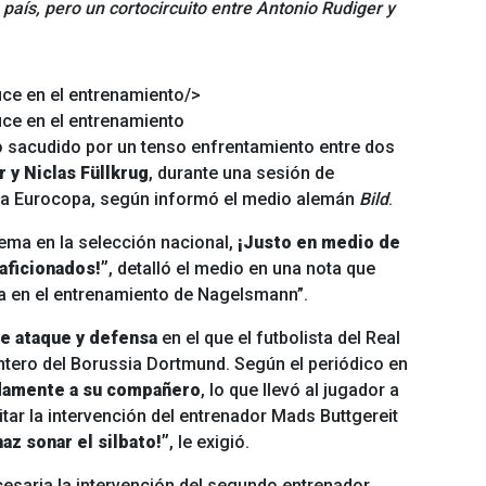
 país, pero un cortocircuito entre Antonio Rudiger y
uce en el entrenamiento/>
uce en el entrenamiento
o sacudido por un tenso enfrentamiento entre dos
 y Niclas Füllkrug
, durante una sesión de
a la Eurocopa, según informó el medio alemán
Bild
.
ema en la selección nacional,
¡Justo en medio de
aficionados!”
, detalló el medio en una nota que
a en el entrenamiento de Nagelsmann”.
de ataque y defensa
en el que el futbolista del Real
ntero del Borussia Dortmund. Según el periódico en
idamente a su compañero
, lo que llevó al jugador a
itar la intervención del entrenador Mads Buttgereit
z sonar el silbato!”
, le exigió.
esaria la intervención del segundo entrenador,