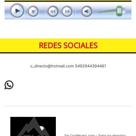
REDES SOCIALES
c_directo@hotmail.com
5492944394461
Fm Cordillerana Junin - Todos los derechos