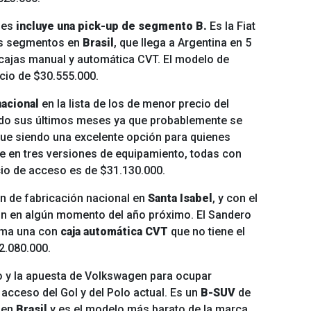
les
incluye una pick-up de segmento B.
Es la Fiat
los segmentos en
Brasil
, que llega a Argentina en 5
cajas manual y automática CVT. El modelo de
cio de $30.555.000.
nacional
en la lista de los de menor precio del
ndo sus últimos meses ya que probablemente se
igue siendo una excelente opción para quienes
de en tres versiones de equipamiento, todas con
cio de acceso es de $31.130.000.
n de fabricación nacional en
Santa Isabel
, y con el
ión en algún momento del año próximo. El Sandero
suma una con
caja automática CVT
que no tiene el
2.080.000.
 y la apuesta de Volkswagen para ocupar
 acceso del Gol y del Polo actual. Es un
B-SUV
de
a en
Brasil
y es el modelo más barato de la marca.