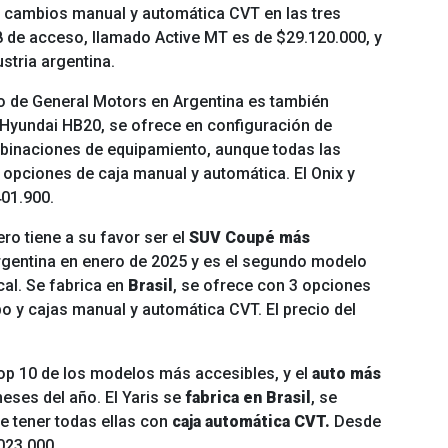
e cambios manual y automática CVT en las tres
8 de acceso, llamado Active MT es de $29.120.000, y
tria argentina.
 de General Motors en Argentina es también
 el Hyundai HB20, se ofrece en configuración de
inaciones de equipamiento, aunque todas las
n opciones de caja manual y automática. El Onix y
401.900.
o tiene a su favor ser el
SUV Coupé más
Argentina en enero de 2025 y es el segundo modelo
al. Se fabrica en
Brasil
, se ofrece con 3 opciones
o y cajas manual y automática CVT. El precio del
top 10 de los modelos más accesibles, y el
auto más
eses del año. El Yaris se
fabrica en Brasil
, se
de tener todas ellas con
caja automática CVT.
Desde
023.000.