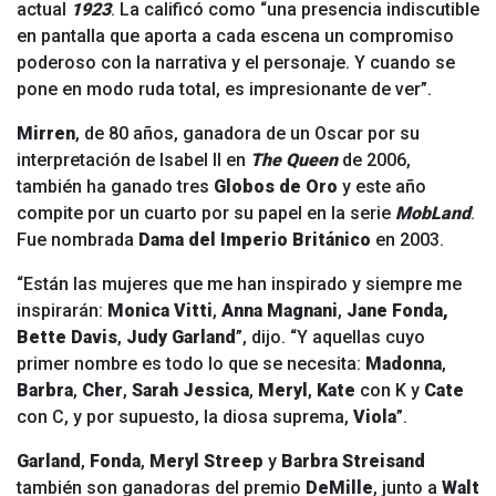
actual
1923
. La calificó como “una presencia indiscutible
en pantalla que aporta a cada escena un compromiso
poderoso con la narrativa y el personaje. Y cuando se
pone en modo ruda total, es impresionante de ver”.
Mirren
, de 80 años, ganadora de un Oscar por su
interpretación de Isabel II en
The Queen
de 2006,
también ha ganado tres
Globos de Oro
y este año
compite por un cuarto por su papel en la serie
MobLand
.
Fue nombrada
Dama del Imperio Británico
en 2003.
“Están las mujeres que me han inspirado y siempre me
inspirarán:
Monica Vitti
,
Anna Magnani
,
Jane Fonda,
Bette Davis
,
Judy Garland
”, dijo. “Y aquellas cuyo
primer nombre es todo lo que se necesita:
Madonna
,
Barbra
,
Cher
,
Sarah Jessica
,
Meryl
,
Kate
con K y
Cate
con C, y por supuesto, la diosa suprema,
Viola
”.
Garland
,
Fonda
,
Meryl Streep
y
Barbra Streisand
también son ganadoras del premio
DeMille
, junto a
Walt