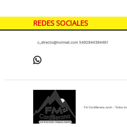
REDES SOCIALES
c_directo@hotmail.com
5492944394461
Fm Cordillerana Junin - Todos 