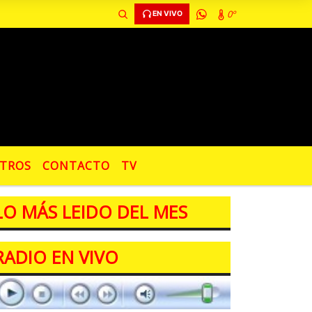
0º
EN VIVO
TROS
CONTACTO
TV
LO MÁS LEIDO DEL MES
RADIO EN VIVO