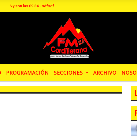
026 y son las 09:34 - sdfsdf
O
PROGRAMACIÓN
SECCIONES
ARCHIVO
NOSO