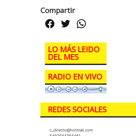
Compartir
Facebook
Twitter
WhatsApp
LO MÁS LEIDO
DEL MES
RADIO EN VIVO
REDES SOCIALES
c_directo@hotmail.com
5492944394461