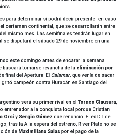
niors.
es para determinar si podrá decir presente -en caso
del certamen continental, que se desarrollarán entre
 del mismo mes. Las semifinales tendrán lugar en
nal se disputará el sábado 29 de noviembre en una
anso este domingo antes de encarar la semana
 que buscará tomarse revancha de la
eliminación por
e final del Apertura. El
Calamar
, que venía de sacar
y gritó campeón contra Huracán en Santiago del
rgentino será su primer rival en el
Torneo Clausura
,
ro entrenador a la conquista local porque Cristian
o Orsi
y
Sergio Gómez
que renunció. El ex DT de
go, tras la
A la espera del estreno, River Plate no se
ación de
Maximiliano Salas
por el pago de la