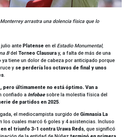
Monterrey arrastra una dolencia física que lo
julio ante
Platense
en el
Estadio Monumental,
na B
del
Torneo Clausura
y, a falta de más de una
o
ya tiene un dolor de cabeza por anticipado porque
cruce y
se perdería los octavos de final y unos
es
.
e, pero últimamente no está óptimo. Van a
an confiado a
Infobae
sobre la molestia física del
serie de partidos en 2025
.
legada, el mediocampista surgido de
Gimnasia La
n los cuales marcó 6 goles y 4 asistencias. Incluso
 en el triunfo 3-1 contra Urawa Reds
, que significó
icipación de la entidad de Núñez
terminó en primera