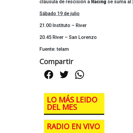
cláusula de rescisión a
Racing
se suma al
Sábado 19 de julio
21.00 Instituto – River
20.45 River – San Lorenzo
Fuente: telam
Compartir
Facebook
Twitter
WhatsApp
LO MÁS LEIDO
DEL MES
RADIO EN VIVO