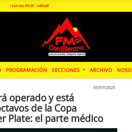
y son las 09:25 - sdfsdf
O
PROGRAMACIÓN
SECCIONES
ARCHIVO
NOSO
05/07/2025
á operado y está
octavos de la Copa
r Plate: el parte médico