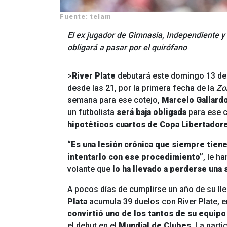
Fuente: telam
El ex jugador de Gimnasia, Independiente y 
obligará a pasar por el quirófano
>
River Plate
debutará este domingo 13 de 
desde las 21, por la primera fecha de la
Zo
semana para ese cotejo,
Marcelo Gallard
un futbolista
será baja obligada
para ese 
hipotéticos cuartos de Copa Libertador
“Es una lesión crónica que siempre tien
intentarlo con ese procedimiento”
, le h
volante que
lo ha llevado a perderse una 
A pocos días de cumplirse un año de su l
Plata
acumula 39 duelos con River Plate, e
convirtió uno de los tantos de su equipo
el debut en el
Mundial de Clubes
. La part