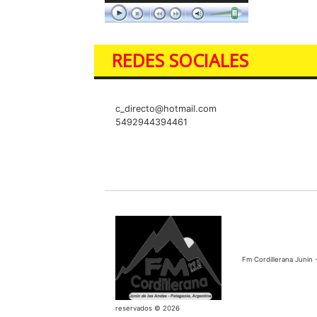
REDES SOCIALES
c_directo@hotmail.com
5492944394461
Fm Cordillerana Junin 
reservados © 2026