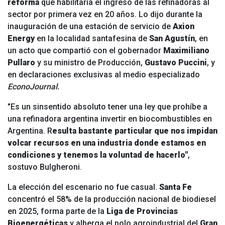
reforma
que habilitaría el ingreso de las refinadoras al
sector por primera vez en 20 años.
Lo dijo durante la
inauguración de una estación de servicio de
Axion
Energy
en la localidad santafesina de
San Agustín
, en
un acto que compartió con el gobernador
Maximiliano
Pullaro
y su ministro de Producción,
Gustavo Puccini
, y
en declaraciones exclusivas al medio especializado
EconoJournal.
"Es un sinsentido absoluto tener una ley que prohíbe a
una refinadora argentina invertir en biocombustibles en
Argentina. R
esulta bastante particular que nos impidan
volcar recursos en una industria donde estamos en
condiciones y tenemos la voluntad de hacerlo"
,
sostuvo Bulgheroni.
La elección del escenario no fue casual.
Santa Fe
concentró el 58% de la producción nacional de biodiesel
en 2025, forma parte de la
Liga de Provincias
Bioenergéticas
y alberga el polo agroindustrial del
Gran